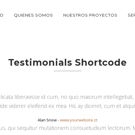
Testimonials
IO
QUIENES SOMOS
NUESTROS PROYECTOS
SE
Testimonials Shortcode
licata liberavisse id cum, no quo maiorum intellegebat, 
vide viderer eleifend ex mea. His ay diceret, cum et atqui
Alan Snow
-
www.yourwebsite.zt
cus, qui sequitur mutationem consuetudium lectorum. Mi