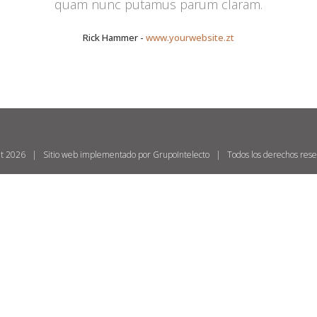
quam nunc putamus parum claram.
Rick Hammer
-
www.yourwebsite.zt
ht
2026 | Sitio web implementado por
GrupoIntelecto
| Todos los derechos re