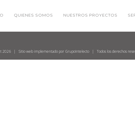
IO
QUIENES SOMOS
NUESTROS PROYECTOS
SE
test
ht
2026 | Sitio web implementado por
GrupoIntelecto
| Todos los derechos re