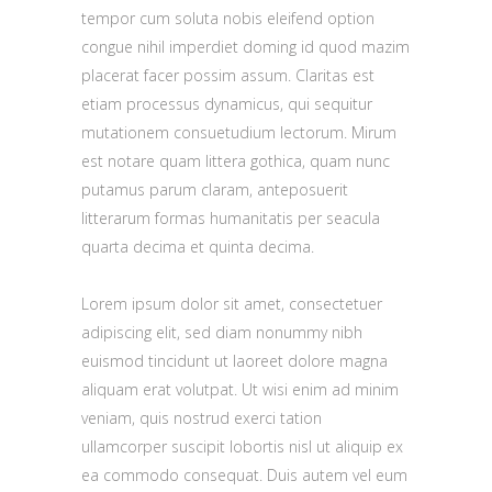
tempor cum soluta nobis eleifend option
congue nihil imperdiet doming id quod mazim
placerat facer possim assum. Claritas est
etiam processus dynamicus, qui sequitur
mutationem consuetudium lectorum. Mirum
est notare quam littera gothica, quam nunc
putamus parum claram, anteposuerit
litterarum formas humanitatis per seacula
quarta decima et quinta decima.
Lorem ipsum dolor sit amet, consectetuer
adipiscing elit, sed diam nonummy nibh
euismod tincidunt ut laoreet dolore magna
aliquam erat volutpat. Ut wisi enim ad minim
veniam, quis nostrud exerci tation
ullamcorper suscipit lobortis nisl ut aliquip ex
ea commodo consequat. Duis autem vel eum