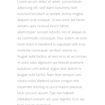
Lorem ipsum dolor sit amet, consectetuer
adipiscing elit, sed diam nonummy nibh
euismod tincidunt ut laoreet dolore magna
aliquam erat volutpat. Ut wisi enim ad minim
veniam, quis nostrud exerci tation
ullamcorper suscipit lobortis nisl ut aliquip ex
ea commodo consequat. Duis autem vel eum
iriure dolor in hendrerit in vulputate velit esse
molestie consequat, vel illum dolore eu
feugiat nulla facilisis at vero eros et accumsan
et iusto odio dignissim qui blandit praesent
luptatum zzril delenit augue duis dolore te
feugait nulla facilisi. Nam liber tempor cum
soluta nobis eleifend option congue nihil
imperdiet doming id quod mazim placerat
facer possim assum. Typi non habent
claritatem insitam; est usus legentis in iis qui