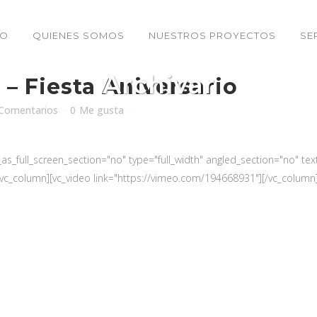
IO
QUIENES SOMOS
NUESTROS PROYECTOS
SE
Archivar
– Fiesta Aniversario
Comentarios
0
Me gusta
_full_screen_section="no" type="full_width" angled_section="no" text_
c_column][vc_video link="https://vimeo.com/194668931"][/vc_column][