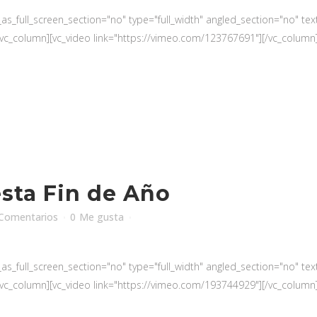
_full_screen_section="no" type="full_width" angled_section="no" text_
c_column][vc_video link="https://vimeo.com/123767691"][/vc_column][
esta Fin de Año
Comentarios
0
Me gusta
_full_screen_section="no" type="full_width" angled_section="no" text_
c_column][vc_video link="https://vimeo.com/193744929"][/vc_column][