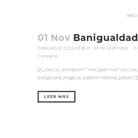
INIC
01 Nov
Banigualdad 
Publicado el 22:22j M @ H: i
en
de
Giremolino
0 
Compartir
[vc_row css_animation="" row_type="row" use_row_as
background_image_as_pattern="without_pattern"][v
LEER MÁS