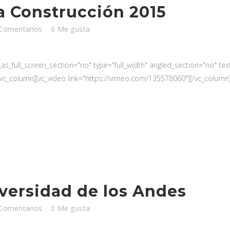
a Construcción 2015
Comentarios
0
Me gusta
_full_screen_section="no" type="full_width" angled_section="no" text_
c_column][vc_video link="https://vimeo.com/135578060"][/vc_column][
versidad de los Andes
Comentarios
0
Me gusta