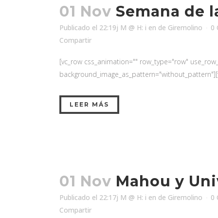
01 Nov
Semana de l
Publicado el 22:19j M @ H: i
en
de
Giremolino
0 
Compartir
[vc_row css_animation="" row_type="row" use_row_as
background_image_as_pattern="without_pattern"][v
LEER MÁS
01 Nov
Mahou y Uni
Publicado el 22:17j M @ H: i
en
de
Giremolino
0 
Compartir