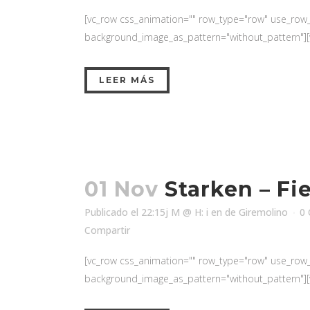
[vc_row css_animation="" row_type="row" use_row_as
background_image_as_pattern="without_pattern"][v
LEER MÁS
01 Nov
Starken – Fi
Publicado el 22:15j M @ H: i
en
de
Giremolino
0 
Compartir
[vc_row css_animation="" row_type="row" use_row_as
background_image_as_pattern="without_pattern"][v