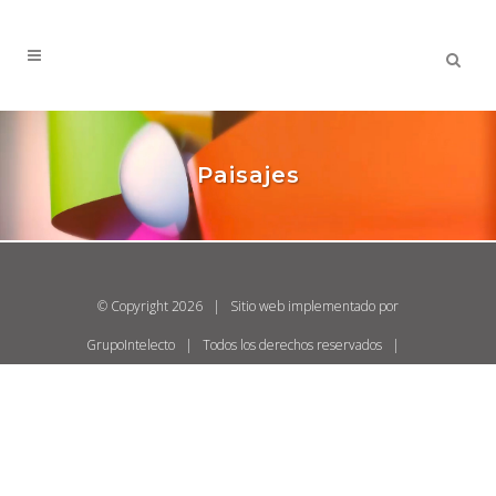
Paisajes
© Copyright
2026 | Sitio web implementado por
GrupoIntelecto
| Todos los derechos reservados |