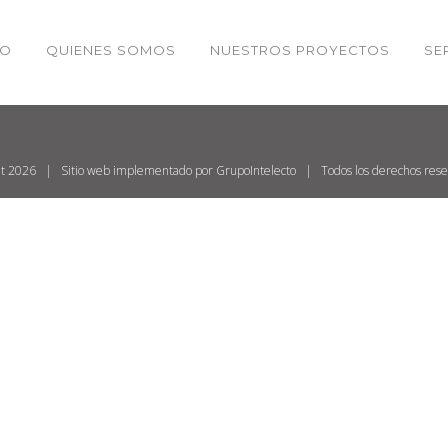
IO
QUIENES SOMOS
NUESTROS PROYECTOS
SE
Checkout
ht
2026 | Sitio web implementado por
GrupoIntelecto
| Todos los derechos re